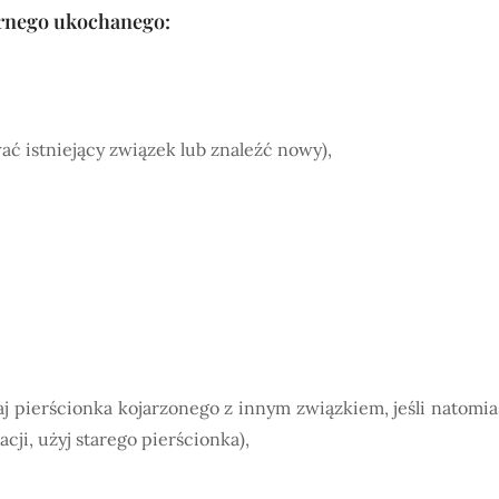
ernego ukochanego:
ć istniejący związek lub znaleźć nowy),
aj pierścionka kojarzonego z innym związkiem, jeśli natomia
ji, użyj starego pierścionka),