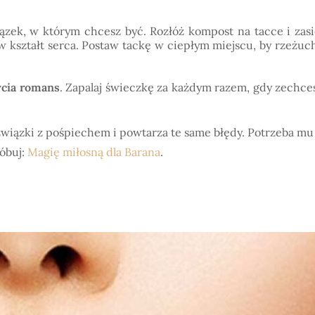
ązek, w którym chcesz być. Rozłóż kompost na tacce i zasi
j w kształt serca. Postaw tackę w ciepłym miejscu, by rzeżuc
ycia romans
. Zapalaj świeczkę za każdym razem, gdy zechce
 związki z pośpiechem i powtarza te same błędy. Potrzeba mu
róbuj:
Magię miłosną dla Barana
.