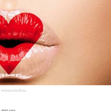
 miłosna dla Byka
REKLAMA