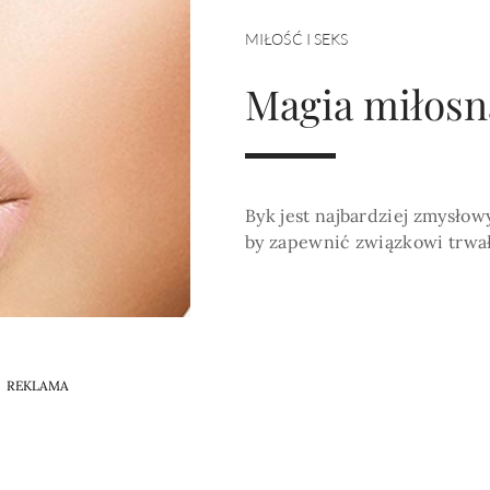
HOROSKOP 2026
Wenus
Krzyż Celtycki
Zobacz co Cię czeka
MIŁOŚĆ I SEKS
Magia miłosn
Byk jest najbardziej zmysłow
by zapewnić związkowi trwało
REKLAMA