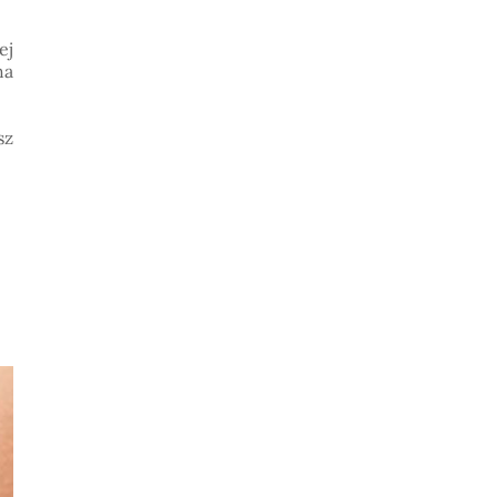
ej
ha
sz