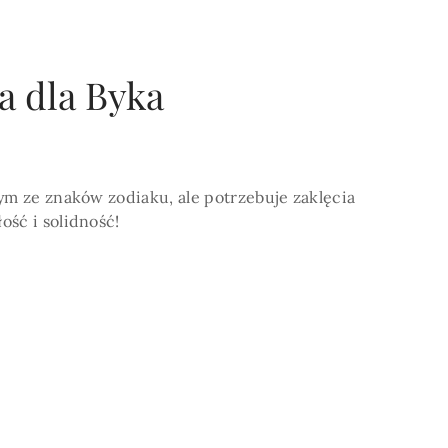
a dla Byka
POKAŻ WIECEJ >
ym ze znaków zodiaku, ale potrzebuje zaklęcia
ść i solidność!