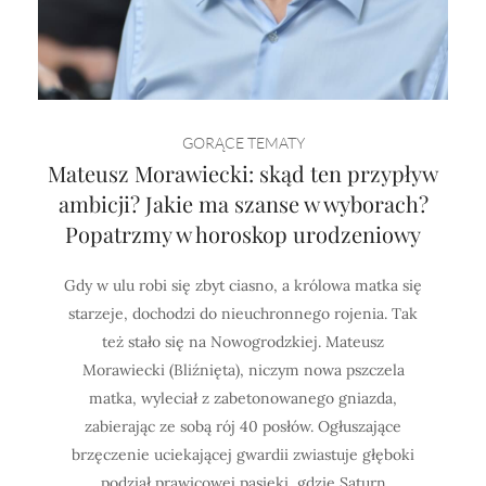
GORĄCE TEMATY
Mateusz Morawiecki: skąd ten przypływ
ambicji? Jakie ma szanse w wyborach?
Popatrzmy w horoskop urodzeniowy
Gdy w ulu robi się zbyt ciasno, a królowa matka się
starzeje, dochodzi do nieuchronnego rojenia. Tak
też stało się na Nowogrodzkiej. Mateusz
Morawiecki (Bliźnięta), niczym nowa pszczela
matka, wyleciał z zabetonowanego gniazda,
zabierając ze sobą rój 40 posłów. Ogłuszające
brzęczenie uciekającej gwardii zwiastuje głęboki
podział prawicowej pasieki, gdzie Saturn