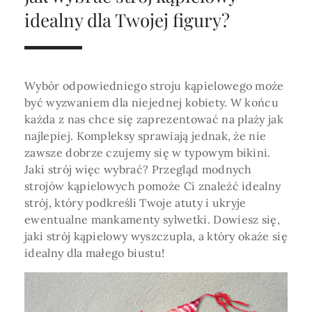
Horoskop Roczny 2026
Magia
Niezwykły świat
medycznej ani finansowej.
idealny dla Twojej figury?
Tarot
3 karty
Horoskop Miłosny
Amulety i talizmany
Magia imion
Horoskop Dziecięcy
ABC Kosmogramu
KURSY
Sekshoroskop
Wybór odpowiedniego stroju kąpielowego może
SKLEP
Horoskop Biznesowy
być wyzwaniem dla niejednej kobiety. W końcu
PROFIL
każda z nas chce się zaprezentować na plaży jak
Horoskop Zdrowotny
Przepowiednia
Wenus
najlepiej. Kompleksy sprawiają jednak, że nie
Zaloguj się lub dołącz
Horoskop Numerologiczny
zawsze dobrze czujemy się w typowym bikini.
Tarot
Krzyż Celtycki
Jaki strój więc wybrać? Przegląd modnych
Horoskop Numerologiczny na 2026
strojów kąpielowych pomoże Ci znaleźć idealny
SZUKAJ
strój, który podkreśli Twoje atuty i ukryje
Horoskop Ziołowy
ewentualne mankamenty sylwetki. Dowiesz się,
Horoskop Chiński 2026
jaki strój kąpielowy wyszczupla, a który okaże się
idealny dla małego biustu!
Horoskop Egipski
ZAPRASZAMY DO ŚLEDZENIA ASTROMAGII
Horoskop Słowiański