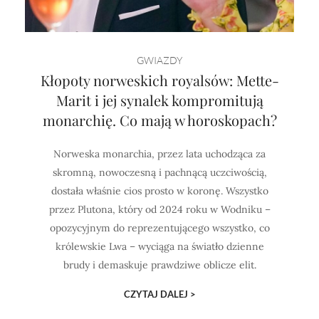
GWIAZDY
Kłopoty norweskich royalsów: Mette-
Marit i jej synalek kompromitują
monarchię. Co mają w horoskopach?
Norweska monarchia, przez lata uchodząca za
skromną, nowoczesną i pachnącą uczciwością,
dostała właśnie cios prosto w koronę. Wszystko
przez Plutona, który od 2024 roku w Wodniku –
opozycyjnym do reprezentującego wszystko, co
królewskie Lwa – wyciąga na światło dzienne
brudy i demaskuje prawdziwe oblicze elit.
CZYTAJ DALEJ >