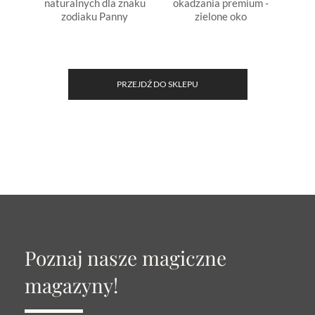
naturalnych dla znaku
okadzania premium -
natu
zodiaku Panny
zielone oko
PRZEJDŹ DO SKLEPU
Poznaj nasze magiczne
magazyny!