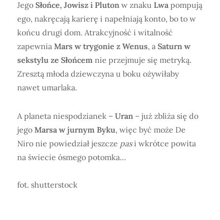
Jego
Słońce, Jowisz i Pluton
w znaku
Lwa
pompują
ego, nakręcają karierę i napełniają konto, bo to w
końcu drugi dom. Atrakcyjność i witalność
zapewnia
Mars w trygonie z Wenus
, a
Saturn w
sekstylu ze Słońcem
nie przejmuje się metryką.
Zresztą młoda dziewczyna u boku ożywiłaby
nawet umarlaka.
A planeta niespodzianek –
Uran
– już zbliża się do
jego
Marsa w jurnym Byku
, więc być może De
Niro nie powiedział jeszcze
pas
i wkrótce powita
na świecie ósmego potomka…
fot. shutterstock