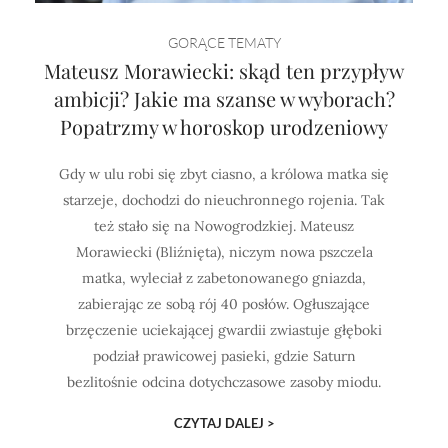
GORĄCE TEMATY
Mateusz Morawiecki: skąd ten przypływ
ambicji? Jakie ma szanse w wyborach?
Popatrzmy w horoskop urodzeniowy
Gdy w ulu robi się zbyt ciasno, a królowa matka się
starzeje, dochodzi do nieuchronnego rojenia. Tak
też stało się na Nowogrodzkiej. Mateusz
Morawiecki (Bliźnięta), niczym nowa pszczela
matka, wyleciał z zabetonowanego gniazda,
zabierając ze sobą rój 40 posłów. Ogłuszające
brzęczenie uciekającej gwardii zwiastuje głęboki
podział prawicowej pasieki, gdzie Saturn
bezlitośnie odcina dotychczasowe zasoby miodu.
CZYTAJ DALEJ >