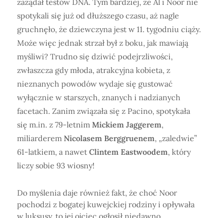
zażądał testów DNA. Tym bardziej, że Al i Noor nie
spotykali się już od dłuższego czasu, aż nagle
gruchnęło, że dziewczyna jest w 11. tygodniu ciąży.
Może więc jednak strzał był z boku, jak mawiają
myśliwi? Trudno się dziwić podejrzliwości,
zwłaszcza gdy młoda, atrakcyjna kobieta, z
nieznanych powodów wydaje się gustować
wyłącznie w starszych, znanych i nadzianych
facetach. Zanim związała się z Pacino, spotykała
się m.in. z 79-letnim
Mickiem Jaggerem
,
miliarderem
Nicolasem Berggruenem
, „zaledwie”
61-latkiem, a nawet
Clintem Eastwoodem
, który
liczy sobie 93 wiosny!
Do myślenia daje również fakt, że choć Noor
pochodzi z bogatej kuwejckiej rodziny i opływała
w luksusy, to jej ojciec ogłosił niedawno