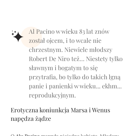
Al Pacino w wieku 83 lat znów
został ojcem, i to wcale nie
chrzestnym. Niewiele młodszy
Robert De Niro też… Niestety tylko
sławnym i bogatym to się
przytrafia, bo tylko do takich lgną
panie i panienki w wieku... ekhm...
reprodukcyjnym.
Erotyczna koniunkcja Marsa i Wenus
napędza żądze
O
Alu Pacino
marzyła niejedna kobieta. Młodszy