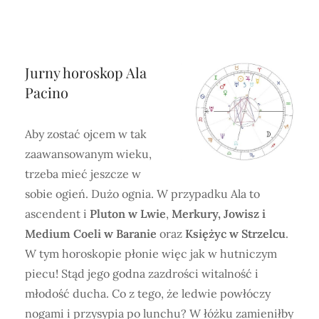
Jurny horoskop Ala
Pacino
Aby zostać ojcem w tak
zaawansowanym wieku,
trzeba mieć jeszcze w
sobie ogień. Dużo ognia. W przypadku Ala to
ascendent i
Pluton w Lwie
,
Merkury, Jowisz i
Medium Coeli w Baranie
oraz
Księżyc w Strzelcu
.
W tym horoskopie płonie więc jak w hutniczym
piecu! Stąd jego godna zazdrości witalność i
młodość ducha. Co z tego, że ledwie powłóczy
nogami i przysypia po lunchu? W łóżku zamieniłby