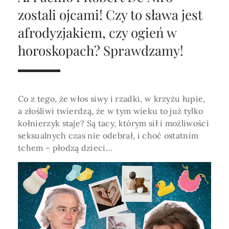
Horoskop Roczny 2026
Magia
Niezwykły świat
medycznej ani finansowej.
zostali ojcami! Czy to sława jest
Tarot
3 karty
Horoskop Miłosny
Amulety i talizmany
afrodyzjakiem, czy ogień w
Magia imion
horoskopach? Sprawdzamy!
Horoskop Dziecięcy
ABC Kosmogramu
KURSY
Sekshoroskop
SKLEP
Horoskop Biznesowy
PROFIL
Horoskop Zdrowotny
Przepowiednia
Wenus
Co z tego, że włos siwy i rzadki, w krzyżu łupie,
Zaloguj się lub dołącz
Horoskop Numerologiczny
a złośliwi twierdzą, że w tym wieku to już tylko
Tarot
Krzyż Celtycki
kołnierzyk staje? Są tacy, którym sił i możliwości
Horoskop Numerologiczny na 2026
seksualnych czas nie odebrał, i choć ostatnim
SZUKAJ
tchem – płodzą dzieci…
Horoskop Ziołowy
Horoskop Chiński 2026
Horoskop Egipski
ZAPRASZAMY DO ŚLEDZENIA ASTROMAGII
Horoskop Słowiański