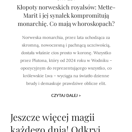
Kłopoty norweskich royalsów: Mette-
Marit i jej synalek kompromitują
monarchię. Co mają w horoskopach?
Norweska monarchia, przez lata uchodząca za
skromną, nowoczesną i pachnącą uczciwością,
dostała właśnie cios prosto w koronę. Wszystko
przez Plutona, który od 2024 roku w Wodniku –
opozycyjnym do reprezentującego wszystko, co
królewskie Lwa – wyciąga na światło dzienne
brudy i demaskuje prawdziwe oblicze elit.
CZYTAJ DALEJ >
Jeszcze więcej magii
każdego dnia!
Odkryj