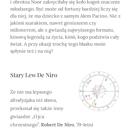
i obrotna Noor zakręciłaby się koło kogoś znacznie
młodszego. Być może od fortuny bardziej liczy się
dla niej, że ma dziecko z samym Alem Pacino. Nie z
jakimś szarakiem, nawet geniuszem czy
milionerem, ale z gwiazdą najwyższego formatu,
kinową legendą za życia, kimś, kogo podziwia cały
świat. A przy okazji trochę tego blasku może
spłynie też i na nią?
Stary Lew De Niro
Że nie ma lepszego
afrodyzjaka niż sława,
przekonał się także inny
gwiazdor „Ojca
chrzestnego”.
Robert De Niro
, 79-letni