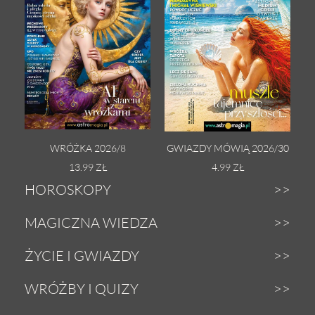
WRÓŻKA 2026/8
GWIAZDY MÓWIĄ 2026/30
13.99 ZŁ
4.99 ZŁ
HOROSKOPY
Dzienny
MAGICZNA WIEDZA
Tygodniowy
Zodiak
ŻYCIE I GWIAZDY
Weekendowy
Astrologia
Gwiazdy
WRÓŻBY I QUIZY
Miesięczny
Tarot
Miłość i seks