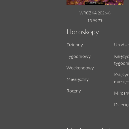
WRÓŻKA 2026/8
13.99 ZŁ
Horoskopy
Dzienny
Urodze
Tygodniowy
Księży
tygodn
Weekendowy
Księży
Miesięczny
miesię
Roczny
Miłosn
Dziecię