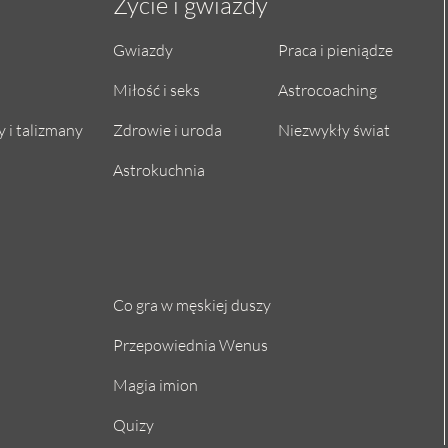
Życie i gwiazdy
Gwiazdy
Praca i pieniądze
Miłość i seks
Astrocoaching
 i talizmany
Zdrowie i uroda
Niezwykły świat
Astrokuchnia
Co gra w męskiej duszy
Przepowiednia Wenus
Magia imion
Quizy