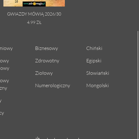
GWIAZDY MÓWIĄ 2026/30
4.99 ZŁ
niowy
Biznesowy
Chiński
cowy
Zdrowotny
Egipski
iowy
Ziołowy
Słowiański
cowy
Numerologiczny
Mongolski
czny
y
cy