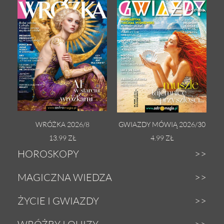
WRÓŻKA 2026/8
GWIAZDY MÓWIĄ 2026/30
13.99 ZŁ
4.99 ZŁ
HOROSKOPY
Dzienny
MAGICZNA WIEDZA
Tygodniowy
Zodiak
ŻYCIE I GWIAZDY
Weekendowy
Astrologia
Gwiazdy