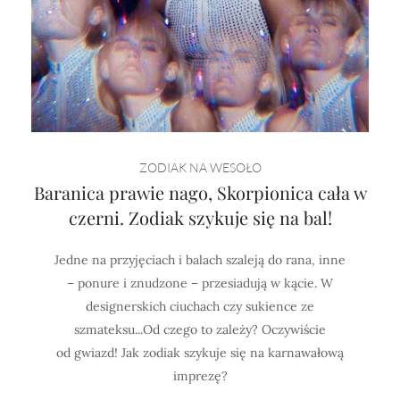
ZODIAK NA WESOŁO
Baranica prawie nago, Skorpionica cała w
czerni. Zodiak szykuje się na bal!
Jed­ne na przy­jęciach i ba­lach sza­le­ją do ra­na, in­ne
– po­nu­re i znu­dzo­ne – prze­sia­du­ją w kącie. W
designerskich ciuchach czy sukience ze
szmateksu...Od cze­go to za­leży? Oczy­wiście
od gwiazd! Jak zodiak szykuje się na karnawałową
imprezę?