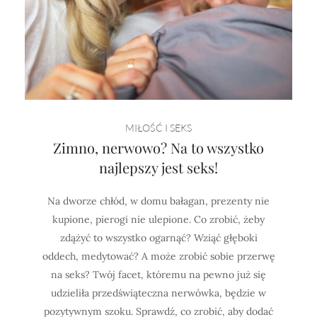
MIŁOŚĆ I SEKS
Zimno, nerwowo? Na to wszystko
najlepszy jest seks!
Na dworze chłód, w domu bałagan, prezenty nie
kupione, pierogi nie ulepione. Co zrobić, żeby
zdążyć to wszystko ogarnąć? Wziąć głęboki
oddech, medytować? A może zrobić sobie przerwę
na seks? Twój facet, któremu na pewno już się
udzieliła przedświąteczna nerwówka, będzie w
pozytywnym szoku. Sprawdź, co zrobić, aby dodać