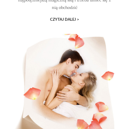
najpotężniejszą magiczną siłą i trzeba umieć się z
nią obchodzić
CZYTAJ DALEJ >