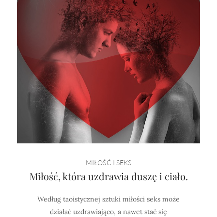
MIŁOŚĆ I SEKS
Miłość, która uzdrawia duszę i ciało.
Według taoistycznej sztuki miłości seks może
działać uzdrawiająco, a nawet stać się