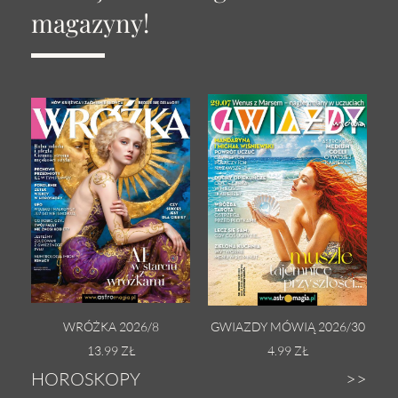
magazyny!
WRÓŻKA 2026/8
GWIAZDY MÓWIĄ 2026/30
13.99 ZŁ
4.99 ZŁ
HOROSKOPY