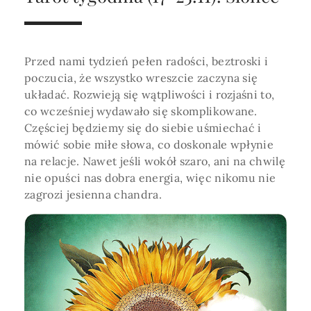
Horoskop Roczny 2026
Magia
Niezwykły świat
medycznej ani finansowej.
Tarot
3 karty
Horoskop Miłosny
Amulety i talizmany
Magia imion
Przed nami tydzień pełen radości, beztroski i
Horoskop Dziecięcy
ABC Kosmogramu
KURSY
poczucia, że wszystko wreszcie zaczyna się
Sekshoroskop
SKLEP
Horoskop Biznesowy
układać. Rozwieją się wątpliwości i rozjaśni to,
co wcześniej wydawało się skomplikowane.
PROFIL
Horoskop Zdrowotny
Przepowiednia
Wenus
Częściej będziemy się do siebie uśmiechać i
Zaloguj się lub dołącz
mówić sobie miłe słowa, co doskonale wpłynie
Horoskop Numerologiczny
Tarot
Krzyż Celtycki
na relacje. Nawet jeśli wokół szaro, ani na chwilę
Horoskop Numerologiczny na 2026
nie opuści nas dobra energia, więc nikomu nie
zagrozi jesienna chandra.
SZUKAJ
Horoskop Ziołowy
Horoskop Chiński 2026
Horoskop Egipski
ZAPRASZAMY DO ŚLEDZENIA ASTROMAGII
Horoskop Słowiański