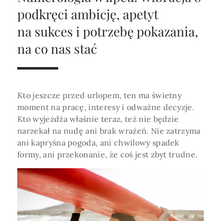
Horoskop Roczny 2026
Magia
Niezwykły świat
medycznej ani finansowej.
podkręci ambicję, apetyt
Tarot
3 karty
Horoskop Miłosny
Amulety i talizmany
na sukces i potrzebę pokazania,
Magia imion
na co nas stać
Horoskop Dziecięcy
ABC Kosmogramu
KURSY
Sekshoroskop
SKLEP
Horoskop Biznesowy
PROFIL
Horoskop Zdrowotny
Przepowiednia
Wenus
Kto jeszcze przed urlopem, ten ma świetny
Zaloguj się lub dołącz
Horoskop Numerologiczny
moment na pracę, interesy i odważne decyzje.
Tarot
Krzyż Celtycki
Kto wyjeżdża właśnie teraz, też nie będzie
Horoskop Numerologiczny na 2026
narzekał na nudę ani brak wrażeń. Nie zatrzyma
SZUKAJ
ani kapryśna pogoda, ani chwilowy spadek
Horoskop Ziołowy
formy, ani przekonanie, że coś jest zbyt trudne.
Horoskop Chiński 2026
Horoskop Egipski
ZAPRASZAMY DO ŚLEDZENIA ASTROMAGII
Horoskop Słowiański