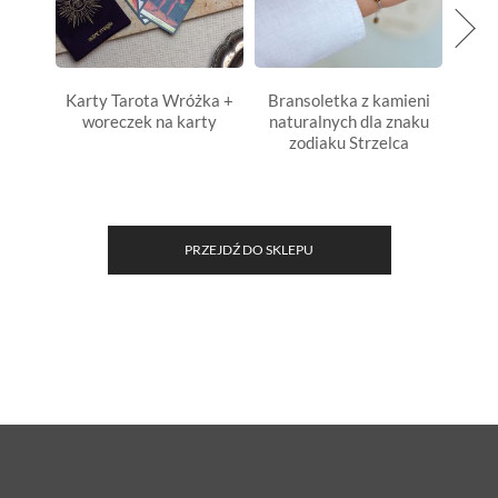
Karty Tarota Wróżka +
Bransoletka z kamieni
Oczys
woreczek na karty
naturalnych dla znaku
oka
zodiaku Strzelca
PRZEJDŹ DO SKLEPU