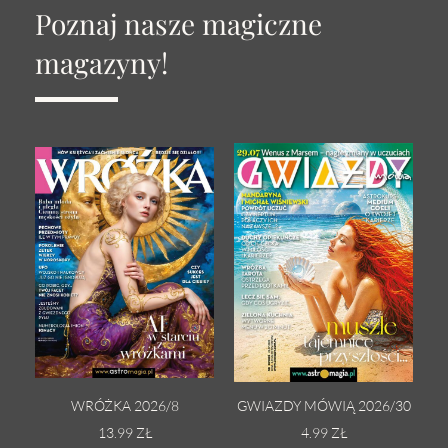
Poznaj nasze magiczne
magazyny!
WRÓŻKA 2026/8
GWIAZDY MÓWIĄ 2026/30
13.99 ZŁ
4.99 ZŁ