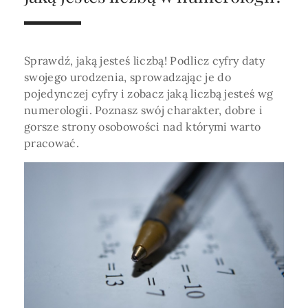
Horoskop Roczny 2026
Magia
Niezwykły świat
medycznej ani finansowej.
Tarot
3 karty
Horoskop Miłosny
Amulety i talizmany
Magia imion
Sprawdź, jaką jesteś liczbą! Podlicz cyfry daty
Horoskop Dziecięcy
ABC Kosmogramu
KURSY
swojego urodzenia, sprowadzając je do
Sekshoroskop
SKLEP
Horoskop Biznesowy
pojedynczej cyfry i zobacz jaką liczbą jesteś wg
numerologii. Poznasz swój charakter, dobre i
PROFIL
Horoskop Zdrowotny
Przepowiednia
Wenus
gorsze strony osobowości nad którymi warto
Zaloguj się lub dołącz
pracować.
Horoskop Numerologiczny
Tarot
Krzyż Celtycki
Horoskop Numerologiczny na 2026
SZUKAJ
Horoskop Ziołowy
Horoskop Chiński 2026
Horoskop Egipski
ZAPRASZAMY DO ŚLEDZENIA ASTROMAGII
Horoskop Słowiański