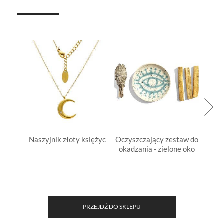
Naszyjnik złoty księżyc
Oczyszczający zestaw do
Naszy
okadzania - zielone oko
PRZEJDŹ DO SKLEPU