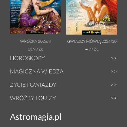
WRÓŻKA 2026/8
GWIAZDY MÓWIĄ 2026/30
13.99 ZŁ
4.99 ZŁ
HOROSKOPY
Dzienny
MAGICZNA WIEDZA
Tygodniowy
Zodiak
ŻYCIE I GWIAZDY
Weekendowy
Astrologia
Gwiazdy
WRÓŻBY I QUIZY
Miesięczny
Tarot
Miłość i seks
Wróżby z Tarota
Astromagia.pl
Roczny
Numerologia
Zdrowie i uroda
Magiczna kula
Urodzeniowy