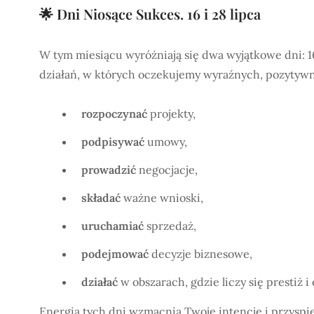
🌟 Dni Niosące Sukces. 16 i 28 lipca
W tym miesiącu wyróżniają się dwa wyjątkowe dni: 16 
działań, w których oczekujemy wyraźnych, pozytywn
rozpoczynać
projekty,
podpisywać
umowy,
prowadzić
negocjacje,
składać
ważne wnioski,
uruchamiać
sprzedaż,
podejmować
decyzje biznesowe,
działać
w obszarach, gdzie liczy się prestiż 
Energia tych dni wzmacnia Twoje intencje i przyspie