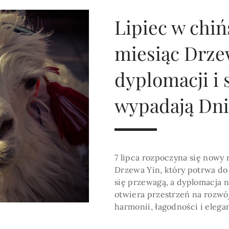
HOROSKOP 2026
Wenus
Krzyż Celtycki
Zobacz co Cię czeka
Lipiec w chińs
miesiąc Drze
dyplomacji i s
wypadają Dni
7 lipca rozpoczyna się nowy
Drzewa Yin, który potrwa do 
się przewagą, a dyplomacja 
otwiera przestrzeń na rozwó
harmonii, łagodności i elegan