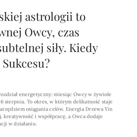
kiej astrologii to
wnej Owcy, czas
POKAŻ WIECEJ >
ubtelnej siły. Kiedy
 Sukcesu?
 rozdział energetyczny: miesiąc Owcy w żywiole
6 sierpnia. To okres, w którym delikatność staje
narzędziem osiągania celów. Energia Drzewa Yin
j, kreatywność i współpracę, a Owca dodaje
cji w działaniu.