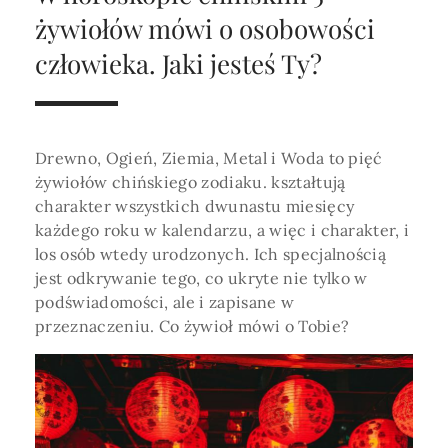
Horoskop Roczny 2026
Magia
Niezwykły świat
medycznej ani finansowej.
żywiołów mówi o osobowości
Tarot
3 karty
Horoskop Miłosny
Amulety i talizmany
człowieka. Jaki jesteś Ty?
Magia imion
Horoskop Dziecięcy
ABC Kosmogramu
KURSY
Sekshoroskop
SKLEP
Horoskop Biznesowy
Drewno, Ogień, Ziemia, Metal i Woda to pięć
PROFIL
Horoskop Zdrowotny
Przepowiednia
Wenus
żywiołów chińskiego zodiaku. kształtują
Zaloguj się lub dołącz
charakter wszystkich dwunastu miesięcy
Horoskop Numerologiczny
Tarot
Krzyż Celtycki
każdego roku w kalendarzu, a więc i charakter, i
Horoskop Numerologiczny na 2026
los osób wtedy urodzonych. Ich specjalnością
jest odkrywanie tego, co ukryte nie tylko w
SZUKAJ
Horoskop Ziołowy
podświadomości, ale i zapisane w
przeznaczeniu. Co żywioł mówi o Tobie?
Horoskop Chiński 2026
Horoskop Egipski
ZAPRASZAMY DO ŚLEDZENIA ASTROMAGII
Horoskop Słowiański