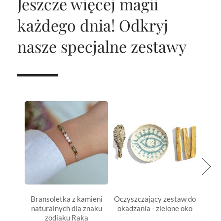
Jeszcze więcej magii
każdego dnia!
Odkryj
nasze specjalne zestawy
Bransoletka z kamieni
Oczyszczający zestaw do
Oczys
naturalnych dla znaku
okadzania - zielone oko
oka
zodiaku Raka