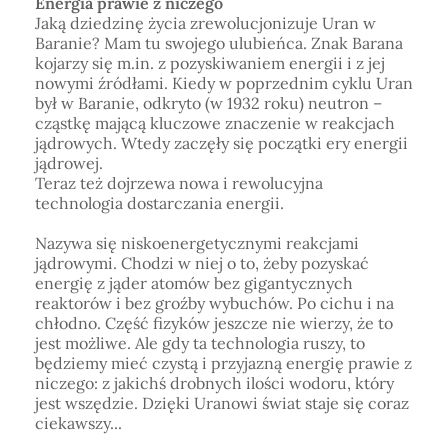
Energia prawie z niczego
Jaką dziedzinę życia zrewolucjonizuje Uran w
Baranie? Mam tu swojego ulubieńca. Znak Barana
kojarzy się m.in. z pozyskiwaniem energii i z jej
nowymi źródłami. Kiedy w poprzednim cyklu Uran
był w Baranie, odkryto (w 1932 roku) neutron –
cząstkę mającą kluczowe znaczenie w reakcjach
jądrowych. Wtedy zaczęły się początki ery energii
jądrowej.
Teraz też dojrzewa nowa i rewolucyjna
technologia dostarczania energii.
Nazywa się niskoenergetycznymi reakcjami
jądrowymi. Chodzi w niej o to, żeby pozyskać
energię z jąder atomów bez gigantycznych
reaktorów i bez groźby wybuchów. Po cichu i na
chłodno. Część fizyków jeszcze nie wierzy, że to
jest możliwe. Ale gdy ta technologia ruszy, to
będziemy mieć czystą i przyjazną energię prawie z
niczego: z jakichś drobnych ilości wodoru, który
jest wszędzie. Dzięki Uranowi świat staje się coraz
ciekawszy...