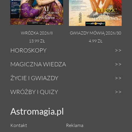
WRÓŻKA 2026/8
GWIAZDY MÓWIĄ 2026/30
13.99 ZŁ
4.99 ZŁ
HOROSKOPY
Dzienny
MAGICZNA WIEDZA
Tygodniowy
Zodiak
ŻYCIE I GWIAZDY
Weekendowy
Astrologia
Gwiazdy
WRÓŻBY I QUIZY
Miesięczny
Tarot
Miłość i seks
Wróżby z Tarota
Astromagia.pl
Roczny
Numerologia
Zdrowie i uroda
Magiczna kula
Urodzeniowy
Anioły
Kontakt
Reklama
Astrokuchnia
Sekshoroskop