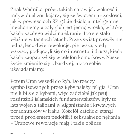
Znak Wodnika, prócz takich spraw jak wolność i
indywidualizm, kojarzy się ze światem przyszłości,
jak w powieściach SF, gdzie działają inteligentne
mechanizmy, a cały glob jest jedną wioską, w której
każdy każdego widzi na ekranie. I to się stało
właśnie w tamtych latach. Przez świat przeszły nie
jedna, lecz dwie rewolucje: pierwsza, kiedy
wszyscy podłączyli się do internetu, i druga, kiedy
każdy zaopatrzył się w telefon komórkowy. Nasze
życie zmieniło się... bardziej, niż to sobie
uświadamiamy.
Potem Uran wszedł do Ryb. Do rzeczy
symbolizowanych przez Ryby należy religia. Uran
nie lubi się z Rybami, więc zadziałał jak psuj:
rozdrażnił islamskich fundamentalistów. Były to
lata wojen z talibami w Afganistanie i krwawych
porachunków w Iraku. Kościół katolicki stanął
przed problemem pedofilii i seksualnego nękania
– Uranowe rewolucje mają i takie oblicze.