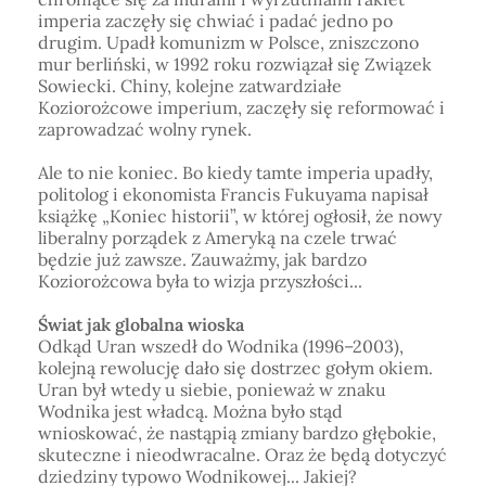
imperia zaczęły się chwiać i padać jedno po
drugim. Upadł komunizm w Polsce, zniszczono
mur berliński, w 1992 roku rozwiązał się Związek
Sowiecki. Chiny, kolejne zatwardziałe
Koziorożcowe imperium, zaczęły się reformować i
zaprowadzać wolny rynek.
Ale to nie koniec. Bo kiedy tamte imperia upadły,
politolog i ekonomista Francis Fukuyama napisał
książkę „Koniec historii”, w której ogłosił, że nowy
liberalny porządek z Ameryką na czele trwać
będzie już zawsze. Zauważmy, jak bardzo
Koziorożcowa była to wizja przyszłości...
Świat jak globalna wioska
Odkąd Uran wszedł do Wodnika (1996–2003),
kolejną rewolucję dało się dostrzec gołym okiem.
Uran był wtedy u siebie, ponieważ w znaku
Wodnika jest władcą. Można było stąd
wnioskować, że nastąpią zmiany bardzo głębokie,
skuteczne i nieodwracalne. Oraz że będą dotyczyć
dziedziny typowo Wodnikowej... Jakiej?