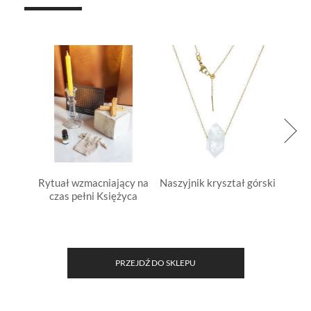
Rytuał wzmacniający na
Naszyjnik kryształ górski
N
czas pełni Księżyca
ks
PRZEJDŹ DO SKLEPU