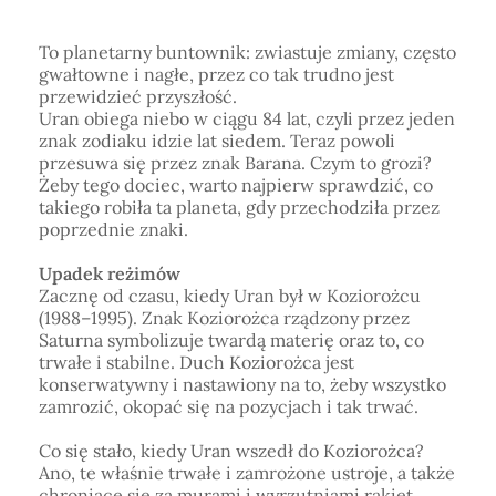
Horoskop Mongolski
To planetarny buntownik: zwiastuje zmiany, często
gwałtowne i nagłe, przez co tak trudno jest
przewidzieć przyszłość.
Uran obiega niebo w ciągu 84 lat, czyli przez jeden
znak zodiaku idzie lat siedem. Teraz powoli
przesuwa się przez znak Barana. Czym to grozi?
Żeby tego dociec, warto najpierw sprawdzić, co
takiego robiła ta planeta, gdy przechodziła przez
poprzednie znaki.
Upadek reżimów
Zacznę od czasu, kiedy Uran był w Koziorożcu
(1988–1995). Znak Koziorożca rządzony przez
Saturna symbolizuje twardą materię oraz to, co
trwałe i stabilne. Duch Koziorożca jest
konserwatywny i nastawiony na to, żeby wszystko
zamrozić, okopać się na pozycjach i tak trwać.
Co się stało, kiedy Uran wszedł do Koziorożca?
Ano, te właśnie trwałe i zamrożone ustroje, a także
chroniące się za murami i wyrzutniami rakiet