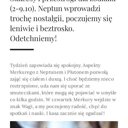
Horoskop Roczny 2026
Magia
Niezwykły świat
medycznej ani finansowej.
(2-9.10). Neptun wprowadzi
Tarot
3 karty
Horoskop Miłosny
Amulety i talizmany
trochę nostalgii, poczujemy się
Magia imion
leniwie i beztrosko.
Horoskop Dziecięcy
ABC Kosmogramu
KURSY
Sekshoroskop
Odetchniemy!
SKLEP
Horoskop Biznesowy
PROFIL
Horoskop Zdrowotny
Przepowiednia
Wenus
Zaloguj się lub dołącz
Horoskop Numerologiczny
Tarot
Krzyż Celtycki
Tydzień zapowiada się spokojny. Aspekty
Horoskop Numerologiczny na 2026
Merkurego z Neptunem i Plutonem pozwolą
zająć się ciałem i duszą. I choć będziemy nieco
SZUKAJ
Horoskop Ziołowy
roztrzęsione, uda nam się uporać ze
smuteczkami, które mogą się pojawiać w umyśle
Horoskop Chiński 2026
co kilka godzin. W czwartek Merkury wejdzie w
Horoskop Egipski
znak Wagi, a my poczujemy radość, chęć do
ZAPRASZAMY DO ŚLEDZENIA ASTROMAGII
spotkań i nauki. I kasa zacznie się zgadzać!
Horoskop Słowiański