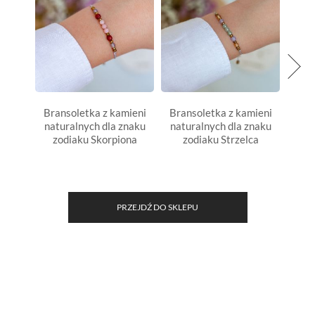
Bransoletka z kamieni
Bransoletka z kamieni
Rytua
naturalnych dla znaku
naturalnych dla znaku
zodiaku Skorpiona
zodiaku Strzelca
PRZEJDŹ DO SKLEPU