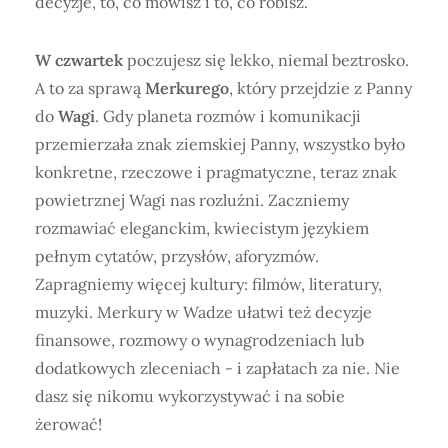
decyzje, to, co mówisz i to, co robisz.
W czwartek
poczujesz się lekko, niemal beztrosko.
A to za sprawą
Merkurego
, który przejdzie z Panny
do
Wagi
. Gdy planeta rozmów i komunikacji
przemierzała znak ziemskiej Panny, wszystko było
konkretne, rzeczowe i pragmatyczne, teraz znak
powietrznej Wagi nas rozluźni. Zaczniemy
rozmawiać eleganckim, kwiecistym językiem
pełnym cytatów, przysłów, aforyzmów.
Zapragniemy więcej kultury: filmów, literatury,
muzyki. Merkury w Wadze ułatwi też decyzje
finansowe, rozmowy o wynagrodzeniach lub
dodatkowych zleceniach - i zapłatach za nie. Nie
dasz się nikomu wykorzystywać i na sobie
żerować!