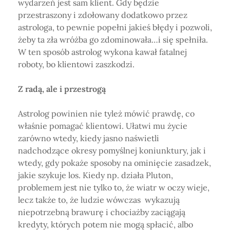
wydarzeń jest sam klient. Gdy będzie
przestraszony i zdołowany dodatkowo przez
astrologa, to pewnie popełni jakieś błędy i pozwoli,
żeby ta zła wróżba go zdominowała…i się spełniła.
W ten sposób astrolog wykona kawał fatalnej
roboty, bo klientowi zaszkodzi.
Z radą, ale i przestrogą
Astrolog powinien nie tyleż mówić prawdę, co
właśnie pomagać klientowi. Ułatwi mu życie
zarówno wtedy, kiedy jasno naświetli
nadchodzące okresy pomyślnej koniunktury, jak i
wtedy, gdy pokaże sposoby na ominięcie zasadzek,
jakie szykuje los. Kiedy np. działa Pluton,
problemem jest nie tylko to, że wiatr w oczy wieje,
lecz także to, że ludzie wówczas wykazują
niepotrzebną brawurę i chociażby zaciągają
kredyty, których potem nie mogą spłacić, albo