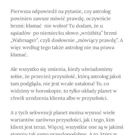
Pierwsza odpowiedź na pytanie, czy astrolog
powinien zawsze mówić prawdę, oczywiście
brzmi: kłamać nie wolno! Tu dodam, że u
sąsiadów po niemiecku słowo „wróżbita” brzmi
„Wahrsager”, czyli dosłownie „mówiący prawdę”. A
więc według tego także astrolog nie ma prawa
kłamać.
Ale wszystko się zmienia, kiedy uświadomimy
sobie, że przecież przyszłość, którą astrolog jakoś
tam podgląda, nie jest wcale ustalona! To, co
widzimy w horoskopie, to tylko układy planet w
chwili urodzenia klienta albo w przyszłości.
A z tych sekwencji planet można wysnuć wiele
wariantów zarówno przyszłości, jak i tego, kim
klient jest teraz. Więcej, wszystkie one są w jakimś
stopniu tak samo prawdopodobne. A to, który w