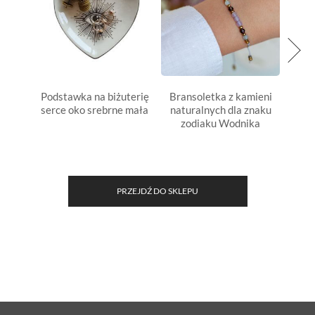
Podstawka na biżuterię
Bransoletka z kamieni
Oczys
serce oko srebrne mała
naturalnych dla znaku
oka
zodiaku Wodnika
PRZEJDŹ DO SKLEPU