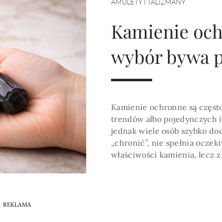
HOROSKOP 2026
AMULETY I TALIZMANY
Wenus
Krzyż Celtycki
Zobacz co Cię czeka
Kamienie och
wybór bywa 
Kamienie ochronne są częst
trendów albo pojedynczych i
jednak wiele osób szybko do
„chronić”, nie spełnia oczek
właściwości kamienia, lecz z
REKLAMA