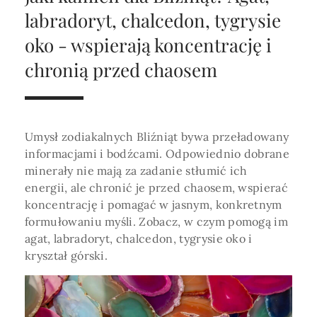
Horoskop Roczny 2026
Magia
Niezwykły świat
medycznej ani finansowej.
labradoryt, chalcedon, tygrysie
Tarot
3 karty
Horoskop Miłosny
Amulety i talizmany
oko - wspierają koncentrację i
Magia imion
chronią przed chaosem
Horoskop Dziecięcy
ABC Kosmogramu
KURSY
Sekshoroskop
SKLEP
Horoskop Biznesowy
PROFIL
Horoskop Zdrowotny
Przepowiednia
Wenus
Umysł zodiakalnych Bliźniąt bywa przeładowany
Zaloguj się lub dołącz
Horoskop Numerologiczny
informacjami i bodźcami. Odpowiednio dobrane
Tarot
Krzyż Celtycki
minerały nie mają za zadanie stłumić ich
Horoskop Numerologiczny na 2026
energii, ale chronić je przed chaosem, wspierać
SZUKAJ
koncentrację i pomagać w jasnym, konkretnym
Horoskop Ziołowy
formułowaniu myśli. Zobacz, w czym pomogą im
Horoskop Chiński 2026
agat, labradoryt, chalcedon, tygrysie oko i
kryształ górski.
Horoskop Egipski
ZAPRASZAMY DO ŚLEDZENIA ASTROMAGII
Horoskop Słowiański