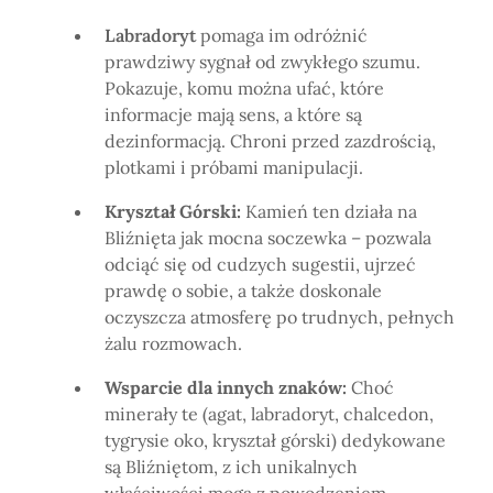
Labradoryt
pomaga im odróżnić
prawdziwy sygnał od zwykłego szumu.
Pokazuje, komu można ufać, które
informacje mają sens, a które są
dezinformacją. Chroni przed zazdrością,
plotkami i próbami manipulacji.
Kryształ Górski:
Kamień ten działa na
Bliźnięta jak mocna soczewka – pozwala
odciąć się od cudzych sugestii, ujrzeć
prawdę o sobie, a także doskonale
oczyszcza atmosferę po trudnych, pełnych
żalu rozmowach.
Wsparcie dla innych znaków:
Choć
minerały te (agat, labradoryt, chalcedon,
tygrysie oko, kryształ górski) dedykowane
są Bliźniętom, z ich unikalnych
właściwości mogą z powodzeniem