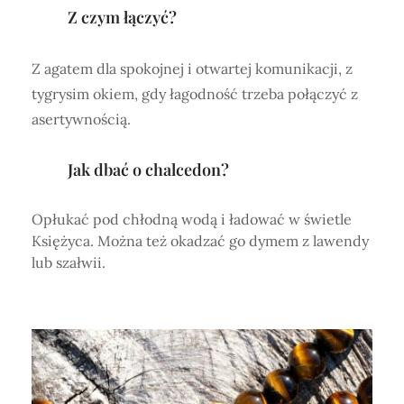
Z czym łączyć?
Z agatem dla spokojnej i otwartej komunikacji, z
tygrysim okiem, gdy łagodność trzeba połączyć z
asertywnością.
Jak dbać o chalcedon?
Opłukać pod chłodną wodą i ładować w świetle
Księżyca. Można też okadzać go dymem z lawendy
lub szałwii.