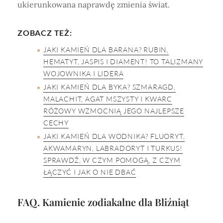
ukierunkowana naprawdę zmienia świat.
ZOBACZ TEŻ:
JAKI KAMIEŃ DLA BARANA? RUBIN,
HEMATYT, JASPIS I DIAMENT! TO TALIZMANY
WOJOWNIKA I LIDERA
JAKI KAMIEŃ DLA BYKA? SZMARAGD,
MALACHIT, AGAT MSZYSTY I KWARC
RÓŻOWY WZMOCNIĄ JEGO NAJLEPSZE
CECHY
JAKI KAMIEŃ DLA WODNIKA? FLUORYT,
AKWAMARYN, LABRADORYT I TURKUS!
SPRAWDŹ, W CZYM POMOGĄ, Z CZYM
ŁĄCZYĆ I JAK O NIE DBAĆ
FAQ. Kamienie zodiakalne dla Bliźniąt