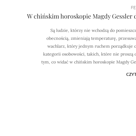
FE
W chińskim horoskopie Magdy Gessler do
Są ludzie, którzy nie wchodzą do pomieszcz
obecnością, zmieniają temperaturę, przesuwaj
wachlarz, który jednym ruchem porządkuje ch
kategorii osobowości, takich, które nie proszą o
tym, co widać w chińskim horoskopie Magdy Ges
CZYT