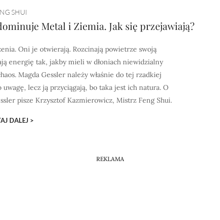
NG SHUI
minuje Metal i Ziemia. Jak się przejawiają?
enia. Oni je otwierają. Rozcinają powietrze swoją
ą energię tak, jakby mieli w dłoniach niewidzialny
aos. Magda Gessler należy właśnie do tej rzadkiej
 uwagę, lecz ją przyciągają, bo taka jest ich natura. O
sler pisze Krzysztof Kazmierowicz, Mistrz Feng Shui.
AJ DALEJ >
REKLAMA