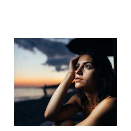
HOROSKOP 2026
Wenus
Krzyż Celtycki
Zobacz co Cię czeka