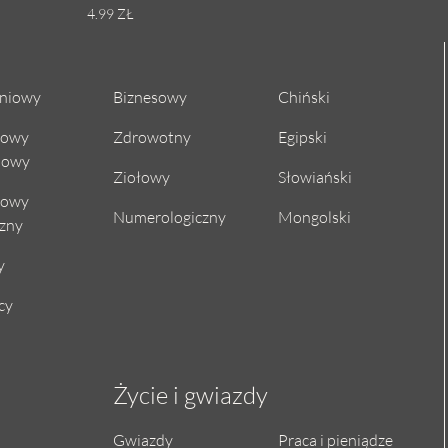
4.99 ZŁ
niowy
Biznesowy
Chiński
cowy
Zdrowotny
Egipski
iowy
Ziołowy
Słowiański
cowy
Numerologiczny
Mongolski
czny
y
cy
Życie i gwiazdy
Gwiazdy
Praca i pieniądze