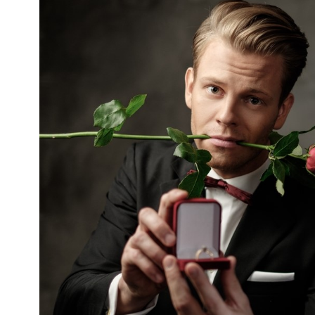
mają charakter rozrywkowy, refleksyjny i kulturowy. 
Nie stanowią profesjonalnej porady życiowej, 
medycznej ani finansowej.