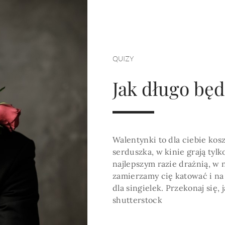
HOROSKOP 2026
Wenus
Krzyż Celtycki
Zobacz co Cię czeka
QUIZY
Jak długo będ
Walentynki to dla ciebie kos
serduszka, w kinie grają ty
najlepszym razie drażnią, w
zamierzamy cię katować i n
dla singielek. Przekonaj się,
shutterstock