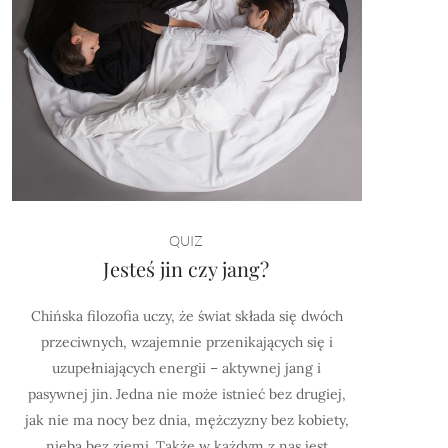
QUIZ
Jesteś jin czy jang?
Chińska filozofia uczy, że świat składa się dwóch
przeciwnych, wzajemnie przenikających się i
uzupełniających energii – aktywnej jang i
pasywnej jin. Jedna nie może istnieć bez drugiej,
jak nie ma nocy bez dnia, mężczyzny bez kobiety,
nieba bez ziemi. Także w każdym z nas jest