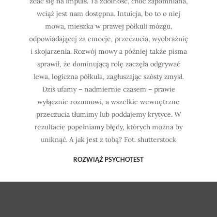
zdać się na impuls. Ta zdolność, choć zapomniana,
wciąż jest nam dostępna. Intuicja, bo to o niej
mowa, mieszka w prawej półkuli mózgu,
odpowiadającej za emocje, przeczucia, wyobraźnię
i skojarzenia. Rozwój mowy a później także pisma
sprawił, że dominującą rolę zaczęła odgrywać
lewa, logiczna półkula, zagłuszając szósty zmysł.
Dziś ufamy – nadmiernie czasem – prawie
wyłącznie rozumowi, a wszelkie wewnętrzne
przeczucia tłumimy lub poddajemy krytyce. W
rezultacie popełniamy błędy, których można by
uniknąć. A jak jest z tobą? Fot. shutterstock
ROZWIĄŻ PSYCHOTEST