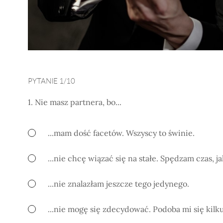
PYTANIE 1/10
1. Nie masz partnera, bo...
...mam dość facetów. Wszyscy to świnie.
...nie chcę wiązać się na stałe. Spędzam czas, j
...nie znalazłam jeszcze tego jedynego.
...nie mogę się zdecydować. Podoba mi się kilku