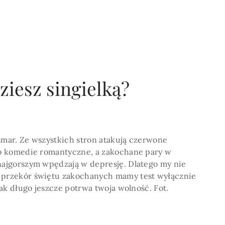
POKAŻ WIECEJ >
ziesz singielką?
zmar. Ze wszystkich stron atakują czerwone
lko komedie romantyczne, a zakochane pary w
 najgorszym wpędzają w depresję. Dlatego my nie
a przekór świętu zakochanych mamy test wyłącznie
 jak długo jeszcze potrwa twoja wolność. Fot.