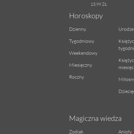
13.99 ZŁ
Horoskopy
Dzienny
Urodze
Tygodniowy
Księży
tygodn
Weekendowy
Księży
Miesięczny
miesię
Roczny
Miłosn
Dziecię
Magiczna wiedza
Zodiak
Anioły