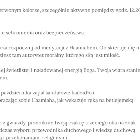
rwonym kolorze, szczególnie aktywne pomiędzy godz. 12.2
e schronienia oraz bezpieczeństwa.
a rozpocznij od medytacji z Haamiahem. On skieruje cię n
esz tam autorytet moralny, którego siłą jest miłość.
 świetlistej i naładowanej energią Boga. Twoja wiara stani
zem.
 października zapal sandałowe kadzidło i
żając sobie Haamiaha, jak wskazuje ręką na betlejemską
 gwiazdy, przeniknie twoją czakrę trzeciego oka na znak
i podczas wyboru przewodnika duchowego i wiedzę duchową.
ą i przekonaniami religijnymi.