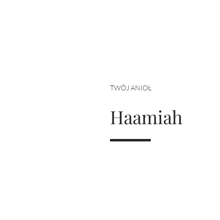
HOROSKOP 2026
Wenus
Krzyż Celtycki
Zobacz co Cię czeka
TWÓJ ANIOŁ
Haamiah