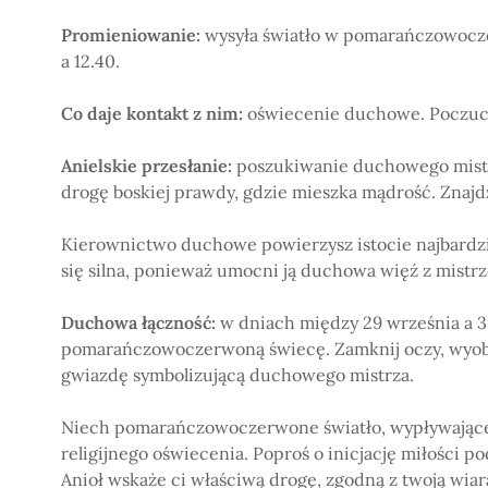
Promieniowanie:
wysyła światło w pomarańczowocze
a 12.40.
Co daje kontakt z nim:
oświecenie duchowe. Poczuci
Anielskie przesłanie:
poszukiwanie duchowego mistrz
drogę boskiej prawdy, gdzie mieszka mądrość. Znajdzi
Kierownictwo duchowe powierzysz istocie najbardziej
się silna, ponieważ umocni ją duchowa więź z mistr
Duchowa łączność:
w dniach między 29 września a 3
pomarańczowoczerwoną świecę. Zamknij oczy, wyobra
gwiazdę symbolizującą duchowego mistrza.
Niech pomarańczowoczerwone światło, wypływające z
religijnego oświecenia. Poproś o inicjację miłośc
Anioł wskaże ci właściwą drogę, zgodną z twoją wiar