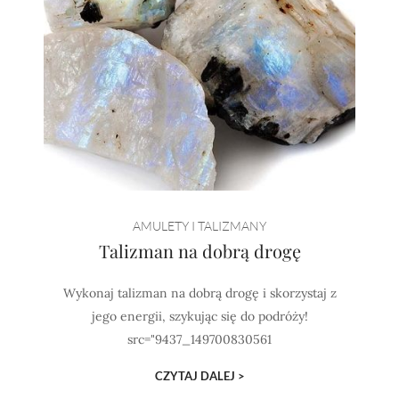
AMULETY I TALIZMANY
Talizman na dobrą drogę
Wykonaj talizman na dobrą drogę i skorzystaj z
jego energii, szykując się do podróży!
src="9437_149700830561
CZYTAJ DALEJ >