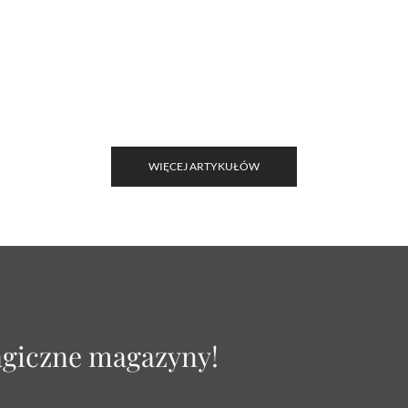
WIĘCEJ ARTYKUŁÓW
agiczne magazyny!