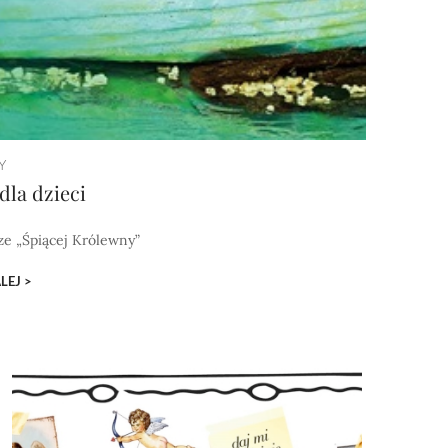
Y
dla dzieci
 ze „Śpiącej Królewny”
LEJ >