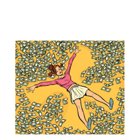
HOROSKOP 2026
Wenus
Krzyż Celtycki
Zobacz co Cię czeka