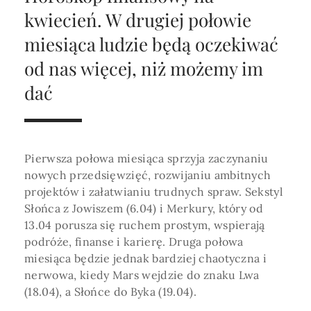
Horoskop Roczny 2026
Magia
Niezwykły świat
medycznej ani finansowej.
kwiecień. W drugiej połowie
Tarot
3 karty
Horoskop Miłosny
Amulety i talizmany
miesiąca ludzie będą oczekiwać
Magia imion
od nas więcej, niż możemy im
Horoskop Dziecięcy
ABC Kosmogramu
KURSY
Sekshoroskop
dać
SKLEP
Horoskop Biznesowy
PROFIL
Horoskop Zdrowotny
Przepowiednia
Wenus
Zaloguj się lub dołącz
Horoskop Numerologiczny
Tarot
Krzyż Celtycki
Pierwsza połowa miesiąca sprzyja zaczynaniu
Horoskop Numerologiczny na 2026
nowych przedsięwzięć, rozwijaniu ambitnych
projektów i załatwianiu trudnych spraw. Sekstyl
SZUKAJ
Horoskop Ziołowy
Słońca z Jowiszem (6.04) i Merkury, który od
13.04 porusza się ruchem prostym, wspierają
Horoskop Chiński 2026
podróże, finanse i karierę. Druga połowa
Horoskop Egipski
miesiąca będzie jednak bardziej chaotyczna i
ZAPRASZAMY DO ŚLEDZENIA ASTROMAGII
nerwowa, kiedy Mars wejdzie do znaku Lwa
Horoskop Słowiański
(18.04), a Słońce do Byka (19.04).