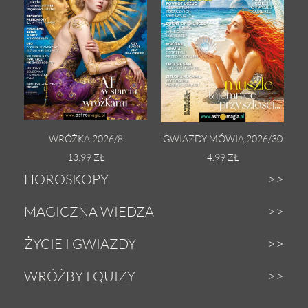
WRÓŻKA 2026/8
GWIAZDY MÓWIĄ 2026/30
13.99 ZŁ
4.99 ZŁ
HOROSKOPY
Dzienny
MAGICZNA WIEDZA
Tygodniowy
Zodiak
ŻYCIE I GWIAZDY
Weekendowy
Astrologia
Gwiazdy
WRÓŻBY I QUIZY
Miesięczny
Tarot
Miłość i seks
Wróżby z Tarota