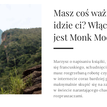
HOROSKOP 2026
Wenus
Krzyż Celtycki
Zobacz co Cię czeka
Masz coś ważn
idzie ci? Włą
jest Monk Mo
Marzysz o napisaniu książki,
się francuskiego, schudnięci
masz rozgrzebaną robotę czy
w internecie coraz bardzi
maksymalnie skupić się na za
w świecie narastającego cha
rozpraszaczami.