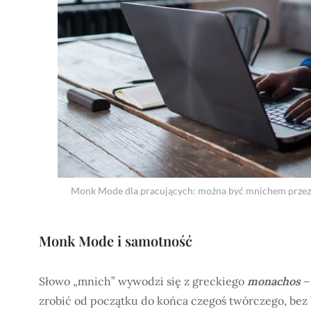
Monk Mode dla pracujących: można być mnichem przez trz
Monk Mode i samotność
Słowo „mnich” wywodzi się z greckiego
monachos
– 
zrobić od początku do końca czegoś twórczego, bez