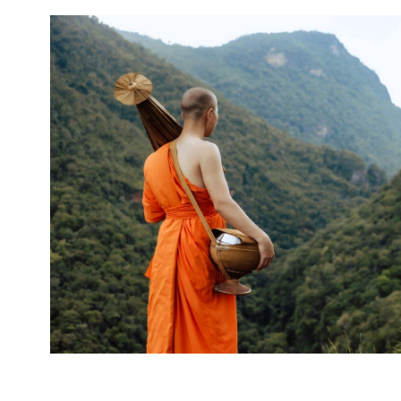
mają charakter rozrywkowy, refleksyjny i kulturowy. 
Nie stanowią profesjonalnej porady życiowej, 
medycznej ani finansowej.