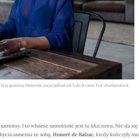
y godziny dziennie, na przykład od 5 do 8 rano. Fot. shutterstock
samotny. I to właśnie samotność jest tu kluczowa. Nie da się
 bycia samemu ze sobą.
Honoré de Balzac
, kiedy kończyły mu