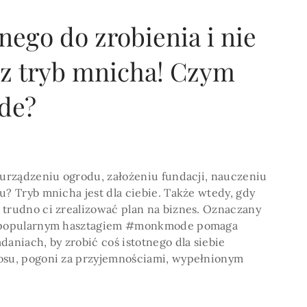
ego do zrobienia i nie
cz tryb mnicha! Czym
POKAŻ WIECEJ >
de?
 urządzeniu ogrodu, założeniu fundacji, nauczeniu
u? Tryb mnicha jest dla ciebie. Także wtedy, gdy
 trudno ci zrealizować plan na biznes. Oznaczany
ej popularnym hasztagiem #monkmode pomaga
daniach, by zrobić coś istotnego dla siebie
osu, pogoni za przyjemnościami, wypełnionym