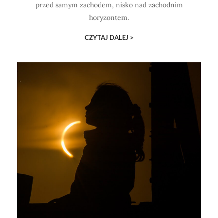
przed samym zachodem, nisko nad zachodnim
horyzontem.
CZYTAJ DALEJ >