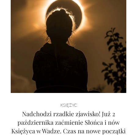
KSIĘŻYC
Nadchodzi rzadkie zjawisko! Już 2
października zaćmienie Słońca i nów
Księżyca w Wadze. Czas na nowe początki