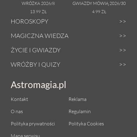
WRÓŻKA 2026/8
GWIAZDY MÓWIĄ 2026/30
13.99 ZŁ
4.99 ZŁ
HOROSKOPY
Dzienny
MAGICZNA WIEDZA
Tygodniowy
Zodiak
ŻYCIE I GWIAZDY
Weekendowy
Astrologia
Gwiazdy
WRÓŻBY I QUIZY
Miesięczny
Tarot
Miłość i seks
Wróżby z Tarota
Astromagia.pl
Roczny
Numerologia
Zdrowie i uroda
Magiczna kula
Urodzeniowy
Anioły
Kontakt
Reklama
Astrokuchnia
Sekshoroskop
Księżycowy tygodniowy
Magia
O nas
Regulamin
Praca i pieniądze
Dopasowanie numerologiczne
Księżycowy miesięczny
Amulety i talizmany
Polityka prywatności
Polityka Cookies
Astrocoaching
Co gra w męskiej duszy
Miłosny
Mapa serwisu
Niezwykły świat