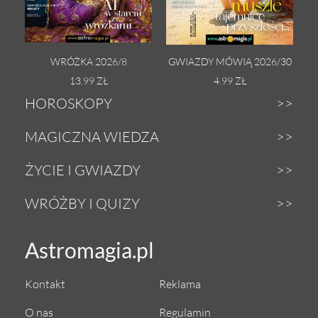
WRÓŻKA 2026/8
GWIAZDY MÓWIĄ 2026/30
13.99 ZŁ
4.99 ZŁ
HOROSKOPY
Dzienny
MAGICZNA WIEDZA
Tygodniowy
Zodiak
ŻYCIE I GWIAZDY
Weekendowy
Astrologia
Gwiazdy
WRÓŻBY I QUIZY
Miesięczny
Tarot
Miłość i seks
Wróżby z Tarota
Astromagia.pl
Roczny
Numerologia
Zdrowie i uroda
Magiczna kula
Urodzeniowy
Anioły
Kontakt
Reklama
Astrokuchnia
Sekshoroskop
Księżycowy tygodniowy
Magia
O nas
Regulamin
Praca i pieniądze