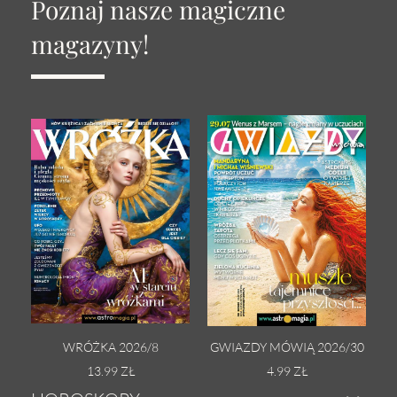
Poznaj nasze magiczne
magazyny!
WRÓŻKA 2026/8
GWIAZDY MÓWIĄ 2026/30
13.99 ZŁ
4.99 ZŁ