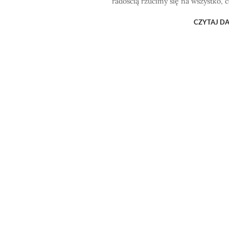
radością rzucimy się na wszystko, 
CZYTAJ DA