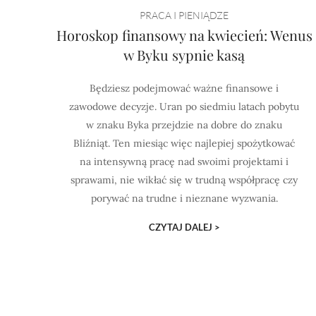
PRACA I PIENIĄDZE
Horoskop finansowy na kwiecień: Wenus
w Byku sypnie kasą
Będziesz podejmować ważne finansowe i
zawodowe decyzje. Uran po siedmiu latach pobytu
w znaku Byka przejdzie na dobre do znaku
Bliźniąt. Ten miesiąc więc najlepiej spożytkować
na intensywną pracę nad swoimi projektami i
sprawami, nie wikłać się w trudną współpracę czy
porywać na trudne i nieznane wyzwania.
CZYTAJ DALEJ >