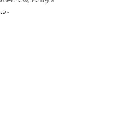
co nowe, świeże, rewolucyjne!
LEJ >