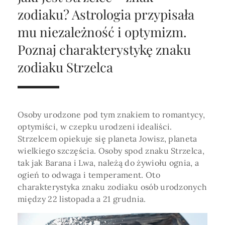
Horoskop Roczny 2026
Magia
Niezwykły świat
medycznej ani finansowej.
zodiaku? Astrologia przypisała
Tarot
3 karty
Horoskop Miłosny
Amulety i talizmany
mu niezależność i optymizm.
Magia imion
Poznaj charakterystykę znaku
Horoskop Dziecięcy
ABC Kosmogramu
KURSY
Sekshoroskop
zodiaku Strzelca
SKLEP
Horoskop Biznesowy
PROFIL
Horoskop Zdrowotny
Przepowiednia
Wenus
Zaloguj się lub dołącz
Horoskop Numerologiczny
Tarot
Krzyż Celtycki
Osoby urodzone pod tym znakiem to romantycy,
Horoskop Numerologiczny na 2026
optymiści, w czepku urodzeni idealiści.
Strzelcem opiekuje się planeta Jowisz, planeta
SZUKAJ
Horoskop Ziołowy
wielkiego szczęścia. Osoby spod znaku Strzelca,
tak jak Barana i Lwa, należą do żywiołu ognia, a
Horoskop Chiński 2026
ogień to odwaga i temperament. Oto
Horoskop Egipski
charakterystyka znaku zodiaku osób urodzonych
ZAPRASZAMY DO ŚLEDZENIA ASTROMAGII
między 22 listopada a 21 grudnia.
Horoskop Słowiański