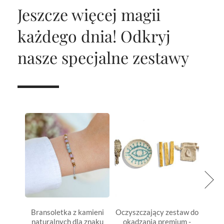
Jeszcze więcej magii
każdego dnia!
Odkryj
nasze specjalne zestawy
Bransoletka z kamieni
Oczyszczający zestaw do
Bran
naturalnych dla znaku
okadzania premium -
natu