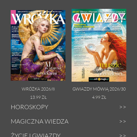
WRÓŻKA 2026/8
GWIAZDY MÓWIĄ 2026/30
13.99 ZŁ
4.99 ZŁ
HOROSKOPY
Dzienny
MAGICZNA WIEDZA
Tygodniowy
Zodiak
ŻYCIE I GWIAZDY