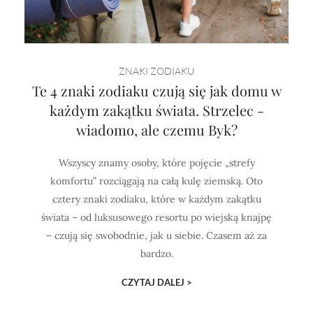
ZNAKI ZODIAKU
Te 4 znaki zodiaku czują się jak domu w
każdym zakątku świata. Strzelec -
wiadomo, ale czemu Byk?
Wszyscy znamy osoby, które pojęcie „strefy
komfortu” rozciągają na całą kulę ziemską. Oto
cztery znaki zodiaku, które w każdym zakątku
świata – od luksusowego resortu po wiejską knajpę
– czują się swobodnie, jak u siebie. Czasem aż za
bardzo.
CZYTAJ DALEJ >