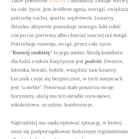
Takie położenie
Księżyca
odmładza. Dodaje werwy
na całe życie, jest źródłem ognia, energii, zwiększa
potrzebę ruchu, sportu, wędrówek. Lunarny
Strzelec aktywnie poszukuje nowego, lubi robić
coś po raz pierwszy albo chociaż inaczej niż dotąd.
Potrzebuje rozwoju, wciąż, przez całe życie.
"
Rozwój osobisty
" to jego motto. Strefą komfortu
dla ludzi z takim Księżycem jest
podróż
. Dworce,
lotniska, biwaki, hotele, wszędzie tam lunarny
Łucznik czuje się bezpiecznie, w tych miejscach
jest "u siebie". Ponieważ stale poszerza swoje
horyzonty, służą mu też ośrodki rozwojowe,
szkoleniowe, uczelnie, konferencje.
Najtrudniej mu zaakceptować sytuację, w której
musi się podporządkować bzdurnym regulaminom