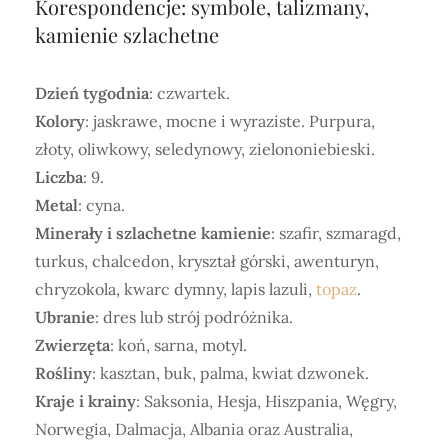
Korespondencje: symbole,
talizmany,
kamienie szlachetne
Dzień tygodnia
: czwartek.
Kolory
: jaskrawe, mocne i wyraziste. Purpura,
złoty, oliwkowy, seledynowy, zielononiebieski.
Liczba
: 9.
Metal
: cyna.
Minerały i szlachetne kamienie
: szafir, szmaragd,
turkus, chalcedon, kryształ górski, awenturyn,
chryzokola, kwarc dymny, lapis lazuli,
topaz
.
Ubranie
: dres lub strój podróżnika.
Zwierzęta
: koń, sarna, motyl.
Rośliny
: kasztan, buk, palma, kwiat dzwonek.
Kraje i krainy
: Saksonia, Hesja, Hiszpania, Węgry,
Norwegia, Dalmacja, Albania oraz Australia,