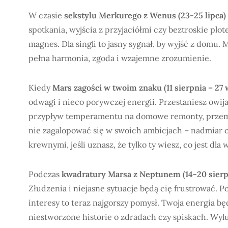
W czasie
sekstylu Merkurego z Wenus (23-25 lipca)
spotkania, wyjścia z przyjaciółmi czy beztroskie plo
magnes. Dla singli to jasny sygnał, by wyjść z dom
pełna harmonia, zgoda i wzajemne zrozumienie.
Kiedy
Mars zagości w twoim znaku (11 sierpnia – 27 
odwagi i nieco porywczej energii. Przestaniesz owija
przypływ temperamentu na domowe remonty, przemebl
nie zagalopować się w swoich ambicjach – nadmiar o
krewnymi, jeśli uznasz, że tylko ty wiesz, co jest dla 
Podczas
kwadratury Marsa z Neptunem (14-20 sierp
Złudzenia i niejasne sytuacje będą cię frustrować. 
interesy to teraz najgorszy pomysł. Twoja energia 
niestworzone historie o zdradach czy spiskach. Wylu