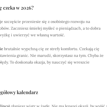
ę czeka w 2026?
oje szczęście przeniesie się z osobistego rozwoju na
ów. Zaczniesz śmielej myśleć o pieniądzach, a to dobra
yżkę i uwierzyć we własną wartość.
ie
brutalnie wypchną cię ze strefy komfortu. Czekają cię
awienia granic. Nie marudź, skorzystasz na tym. Chyba że
łędy. To doskonała okazja, by nauczyć się wreszcie
egółowy kalendarz
lipca)
złapiesz wiatr w żagle. Nie ma lepszej okazji, by wyjść 