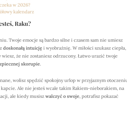
 czeka w 2026?
gółowy kalendarz
esteś, Raku?
eniu. Twoje emocje są bardzo silne i czasem sam nie umiesz
sz
doskonałą intuicję
i wyobraźnię. W miłości szukasz ciepła,
dy wiesz, że nie zostaniesz odrzucony. Łatwo urazić twoje
zpiecznej skorupie
.
nane, wolisz spędzić spokojny urlop w przyjaznym otoczeni
e kapcie. Ale nie jesteś wcale takim Rakiem-nieborakiem, na
acji, ale kiedy musisz
walczyć o swoje
, potrafisz pokazać