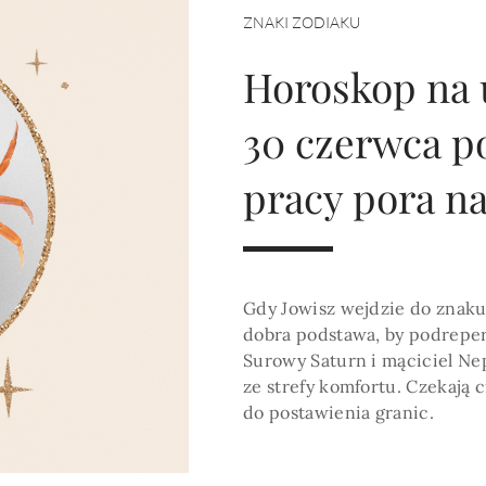
HOROSKOP 2026
ZNAKI ZODIAKU
Wenus
Krzyż Celtycki
Zobacz co Cię czeka
Horoskop na 
30 czerwca p
pracy pora n
Gdy Jowisz wejdzie do znaku 
dobra podstawa, by podrepe
Surowy Saturn i mąciciel Ne
ze strefy komfortu. Czekają
do postawienia granic.