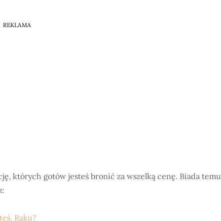
REKLAMA
ję, których gotów jesteś bronić za wszelką cenę. Biada temu
z:
teś, Raku?