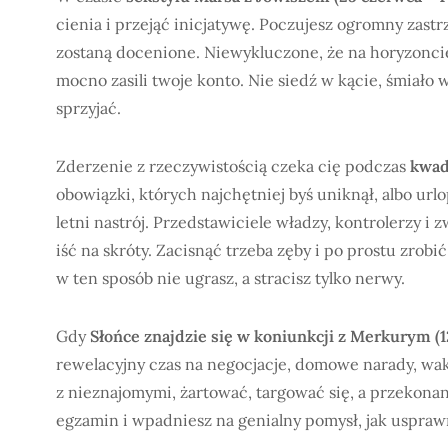
cienia i przejąć inicjatywę. Poczujesz ogromny zastr
zostaną docenione. Niewykluczone, że na horyzoncie
mocno zasili twoje konto. Nie siedź w kącie, śmiało w
sprzyjać.
Zderzenie z rzeczywistością czeka cię podczas
kwad
obowiązki, których najchętniej byś uniknął, albo ur
letni nastrój. Przedstawiciele władzy, kontrolerzy i
iść na skróty. Zacisnąć trzeba zęby i po prostu zrob
w ten sposób nie ugrasz, a stracisz tylko nerwy.
Gdy
Słońce znajdzie się w koniunkcji z Merkurym (12
rewelacyjny czas na negocjacje, domowe narady, wak
z nieznajomymi, żartować, targować się, a przekonan
egzamin i wpadniesz na genialny pomysł, jak uspraw