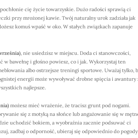
pochłonie cię życie towarzyskie. Dużo radości sprawią ci
teczki przy mrożonej kawie. Twój naturalny urok zadziała jak
u. Możesz komuś wpaść w oko. W stałych związkach zapanuje
września)
, nie usiedzisz w miejscu. Doda ci stanowczości,
ć w bawełnę i głośno powiesz, co i jak. Wykorzystaj ten
owania albo ostrzejsze treningi sportowe. Uważaj tylko, 
gnistej energii może wywoływać drobne spięcia i awantury 
wszystkich najlepsze.
nia)
możesz mieć wrażenie, że tracisz grunt pod nogami.
Porywanie się z motyką na słońce lub angażowanie się w mętn
będzie uchodzić bokiem, a wyobraźnia zacznie podsuwać ci
zuj, zadbaj o odporność, ubieraj się odpowiednio do pogody