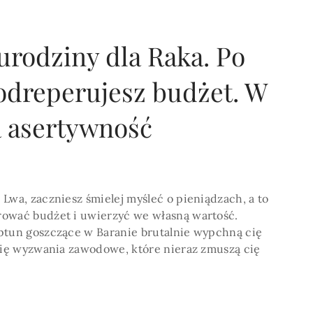
urodziny dla Raka. Po
odreperujesz budżet. W
POKAŻ WIECEJ >
a asertywność
Lwa, zaczniesz śmielej myśleć o pieniądzach, a to
rować budżet i uwierzyć we własną wartość.
ptun goszczące w Baranie brutalnie wypchną cię
 cię wyzwania zawodowe, które nieraz zmuszą cię