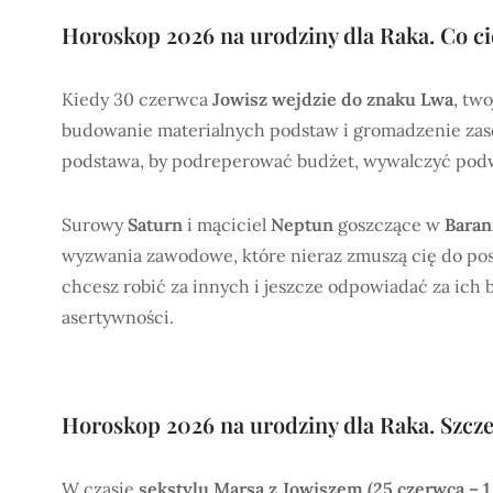
Horoskop 2026 na urodziny dla Raka. Co ci
Kiedy 30 czerwca
Jowisz wejdzie do znaku Lwa
, tw
budowanie materialnych podstaw i gromadzenie zasob
podstawa, by podreperować budżet, wywalczyć podw
Surowy
Saturn
i mąciciel
Neptun
goszczące w
Baran
wyzwania zawodowe, które nieraz zmuszą cię do post
chcesz robić za innych i jeszcze odpowiadać za ich b
asertywności.
Horoskop 2026 na urodziny dla Raka. Szcz
W czasie
sekstylu Marsa z Jowiszem (25 czerwca – 1 