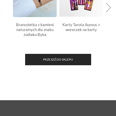
Bransoletka z kamieni
Karty Tarota Aureus +
Bran
naturalnych dla znaku
woreczek na karty
natu
zodiaku Byka
PRZEJDŹ DO SKLEPU