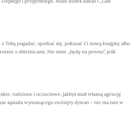
, ciepłego i przyjemnego. Może kubek kakao i „Last
i z Tobą pogadać, spotkać się, pokazać Ci nową knajpkę albo
trożnie z obietnicami. Nie mów „będę na pewno”, jeśli
yskie, rodzinne i uczuciowe, jakbyś miał własną agencję
aczysz sąsiada wynoszącego zwinięty dywan – nie ma tam w