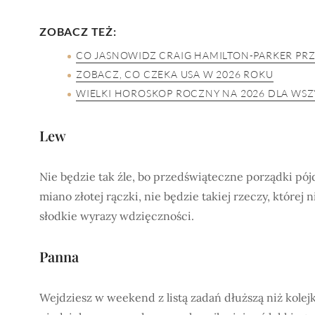
ZOBACZ TEŻ:
CO JASNOWIDZ CRAIG HAMILTON-PARKER PRZ
ZOBACZ, CO CZEKA USA W 2026 ROKU
WIELKI HOROSKOP ROCZNY NA 2026 DLA WS
Lew
Nie będzie tak źle, bo przedświąteczne porządki pó
miano złotej rączki, nie będzie takiej rzeczy, której
słodkie wyrazy wdzięczności.
Panna
Wejdziesz w weekend z listą zadań dłuższą niż kolejk