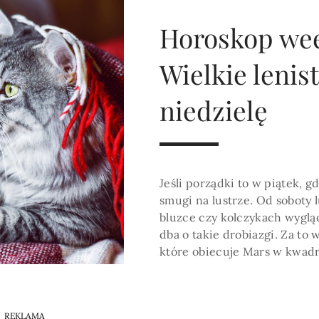
HOROSKOP 2026
Wenus
Krzyż Celtycki
Zobacz co Cię czeka
Horoskop wee
Wielkie lenis
niedzielę
Jeśli porządki to w piątek, 
smugi na lustrze. Od soboty 
bluzce czy kolczykach wyglą
dba o takie drobiazgi. Za to 
które obiecuje Mars w kwad
REKLAMA