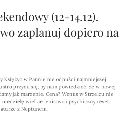
kendowy (12-14.12).
two zaplanuj dopiero na
POKAŻ WIECEJ >
gdy Księżyc w Pannie nie odpuści najmniejszej
lustro przyda się, by nam powiedzieć, że w nowej
damy jak marzenie. Cena? Wenus w Strzelcu nie
w niedzielę wielkie lenistwo i psychiczny reset,
raturze z Neptunem.