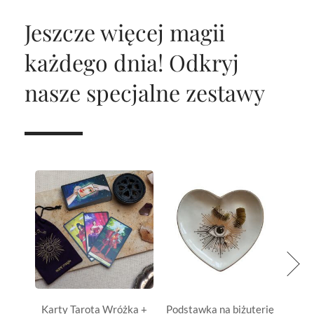
Jeszcze więcej magii
każdego dnia!
Odkryj
nasze specjalne zestawy
Karty Tarota Wróżka +
Podstawka na biżuterię
Oczys