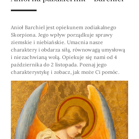
Horoskop Roczny 2026
Magia
Niezwykły świat
medycznej ani finansowej.
Tarot
3 karty
Horoskop Miłosny
Amulety i talizmany
Magia imion
Anioł Barchiel jest opiekunem zodiakalnego
Horoskop Dziecięcy
ABC Kosmogramu
KURSY
Skorpiona. Jego wpływ porządkuje sprawy
Sekshoroskop
SKLEP
Horoskop Biznesowy
ziemskie i niebiańskie. Umacnia nasze
charaktery i obdarza siłą, równowagą umysłową
PROFIL
Horoskop Zdrowotny
Przepowiednia
Wenus
i niezachwianą wolą. Opiekuje się nami od 4
Zaloguj się lub dołącz
października do 2 listopada. Poznaj jego
Horoskop Numerologiczny
Tarot
Krzyż Celtycki
charakterystykę i zobacz, jak może Ci pomóc.
Horoskop Numerologiczny na 2026
SZUKAJ
Horoskop Ziołowy
Horoskop Chiński 2026
Horoskop Egipski
ZAPRASZAMY DO ŚLEDZENIA ASTROMAGII
Horoskop Słowiański