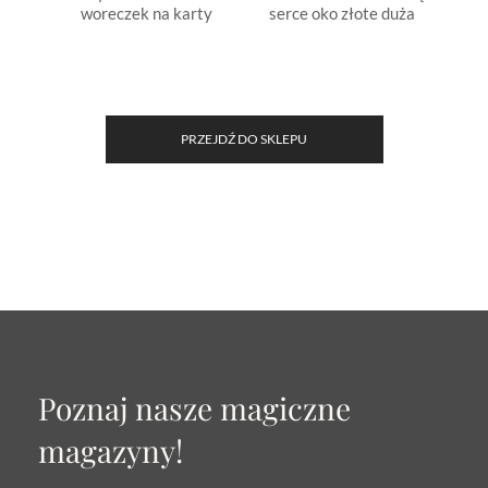
woreczek na karty
serce oko złote duża
ok
PRZEJDŹ DO SKLEPU
Poznaj nasze magiczne
magazyny!