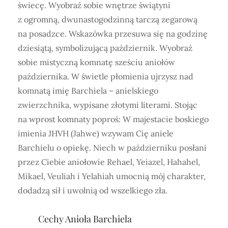
świecę. Wyobraź sobie wnętrze świątyni
z ogromną, dwunastogodzinną tarczą zegarową
na posadzce. Wskazówka przesuwa się na godzinę
dziesiątą, symbolizującą październik. Wyobraź
sobie mistyczną komnatę sześciu aniołów
października. W świetle płomienia ujrzysz nad
komnatą imię Barchiela – anielskiego
zwierzchnika, wypisane złotymi literami. Stojąc
na wprost komnaty poproś: W majestacie boskiego
imienia JHVH (Jahwe) wzywam Cię aniele
Barchielu o opiekę. Niech w październiku posłani
przez Ciebie aniołowie Rehael, Yeiazel, Hahahel,
Mikael, Veuliah i Yelahiah umocnią mój charakter,
dodadzą sił i uwolnią od wszelkiego zła.
Cechy Anioła Barchiela