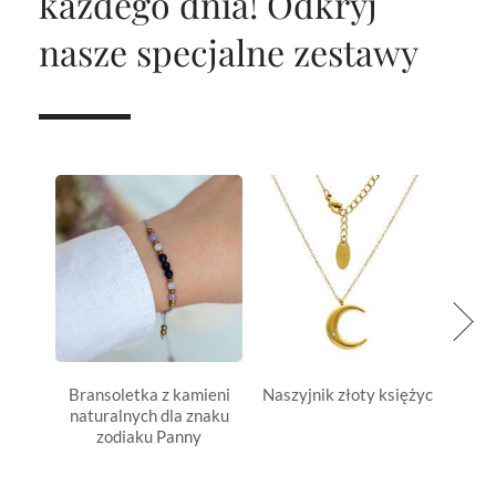
każdego dnia!
Odkryj
nasze specjalne zestawy
Bransoletka z kamieni
Naszyjnik złoty księżyc
Rytua
naturalnych dla znaku
zodiaku Panny