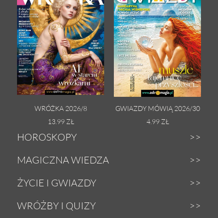
WRÓŻKA 2026/8
GWIAZDY MÓWIĄ 2026/30
13.99 ZŁ
4.99 ZŁ
HOROSKOPY
Dzienny
MAGICZNA WIEDZA
Tygodniowy
Zodiak
ŻYCIE I GWIAZDY
Weekendowy
Astrologia
Gwiazdy
WRÓŻBY I QUIZY
Miesięczny