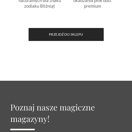
naturalnych dla znaku
okadzania pink dust
natu
zodiaku Bliźniąt
premium
z
PRZEJDŹ DO SKLEPU
Poznaj nasze magiczne
magazyny!