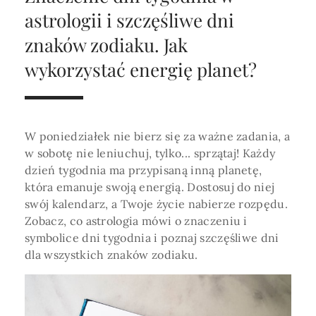
Horoskop Roczny 2026
Magia
Niezwykły świat
medycznej ani finansowej.
astrologii i szczęśliwe dni
Tarot
3 karty
Horoskop Miłosny
Amulety i talizmany
znaków zodiaku. Jak
Magia imion
wykorzystać energię planet?
Horoskop Dziecięcy
ABC Kosmogramu
KURSY
Sekshoroskop
SKLEP
Horoskop Biznesowy
PROFIL
Horoskop Zdrowotny
Przepowiednia
Wenus
W poniedziałek nie bierz się za ważne zadania, a
Zaloguj się lub dołącz
Horoskop Numerologiczny
w sobotę nie leniuchuj, tylko... sprzątaj! Każdy
Tarot
Krzyż Celtycki
dzień tygodnia ma przypisaną inną planetę,
Horoskop Numerologiczny na 2026
która emanuje swoją energią. Dostosuj do niej
SZUKAJ
swój kalendarz, a Twoje życie nabierze rozpędu.
Horoskop Ziołowy
Zobacz, co astrologia mówi o znaczeniu i
Horoskop Chiński 2026
symbolice dni tygodnia i poznaj szczęśliwe dni
dla wszystkich znaków zodiaku.
Horoskop Egipski
ZAPRASZAMY DO ŚLEDZENIA ASTROMAGII
Horoskop Słowiański