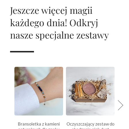
Jeszcze więcej magii
każdego dnia!
Odkryj
nasze specjalne zestawy
Bransoletka z kamieni
Oczyszczający zestaw do
Bran