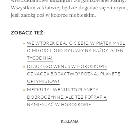
wielozadaniowe
Bliźnięta
i zorganizowane
Panny
.
Wszystkim zaś łatwiej będzie dogadać się z innymi,
jeśli założą coś w kolorze niebieskim.
ZOBACZ TEŻ:
WE WTOREK DBAJ O SIEBIE, W PIĄTEK MYŚL
O MIŁOŚCI. OTO RYTUAŁY NA KAŻDY DZIEŃ
TYGODNIA!
DLACZEGO WENUS W HOROSKOPIE
OZNACZA BOGACTWO? POZNAJ PLANETĘ
OPTYMISTÓW!
MERKURY I WENUS TO PLANETY
DOBROCZYNNE. ALE TEŻ POTRAFIĄ
NAMIESZAĆ W HOROSKOPIE!
REKLAMA