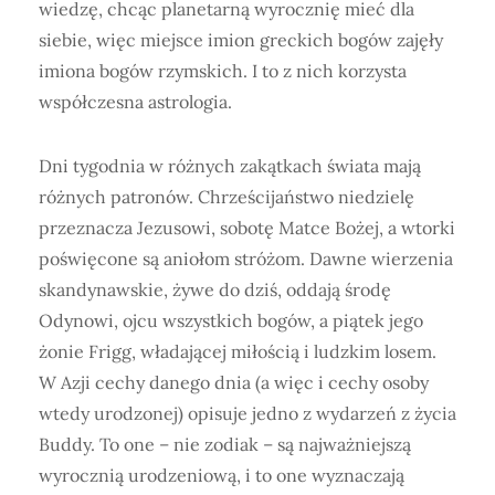
wiedzę, chcąc planetarną wyrocznię mieć dla
siebie, więc miejsce imion greckich bogów zajęły
imiona bogów rzymskich. I to z nich korzysta
współczesna astrologia.
Dni tygodnia w różnych zakątkach świata mają
różnych patronów. Chrześcijaństwo niedzielę
przeznacza Jezusowi, sobotę Matce Bożej, a wtorki
poświęcone są aniołom stróżom. Dawne wierzenia
skandynawskie, żywe do dziś, oddają środę
Odynowi, ojcu wszystkich bogów, a piątek jego
żonie Frigg, władającej miłością i ludzkim losem.
W Azji cechy danego dnia (a więc i cechy osoby
wtedy urodzonej) opisuje jedno z wydarzeń z życia
Buddy. To one – nie zodiak – są najważniejszą
wyrocznią urodzeniową, i to one wyznaczają